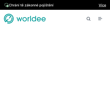
Chrání tě zákonné pojištění
Více