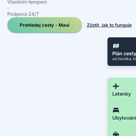
Vlastním tempem
·
Podpora 24/7
Prohledej cesty - Maui
Zjistit, jak to funguje
Plán cest
od člověka, k
Letenky
Ubytován