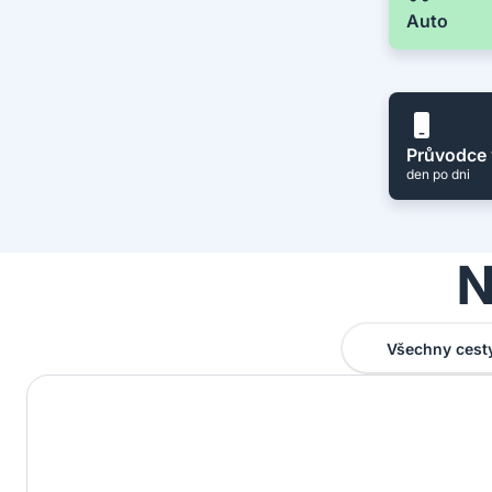
Auto
Průvodce 
den po dni
N
Všechny cest