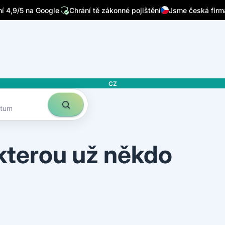
 4,9/5 na Google
Chrání tě zákonné pojištění
Jsme česká firm
CZ
atum
 kterou už někdo