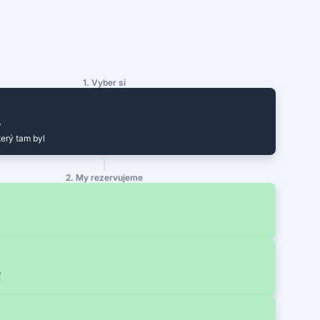
1. Vyber si
y
terý tam byl
2. My rezervujeme
í