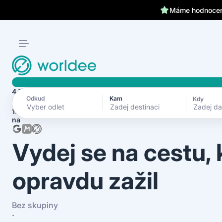
Máme hodnocení
4.7
Odkud
Kam
Kdy
Zadej d
1870+ recenzí
na
Vydej se na cestu,
opravdu zažil
Bez skupiny
·