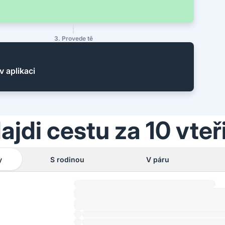
3. Provede tě
v aplikaci
ajdi cestu za 10 vteř
y
S rodinou
V páru