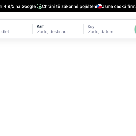
 4,9/5 na Google
Chrání tě zákonné pojištění
Jsme česká firm
Kam
Kdy
Zadej datum