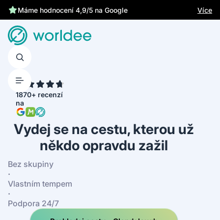
Chrání tě zákonné pojištění
Více
Máme hodnocení 4,9/5 na Google
4.7
1870+ recenzí
na
Vydej se na cestu, kterou už
někdo opravdu zažil
Bez skupiny
·
Vlastním tempem
·
Podpora 24/7