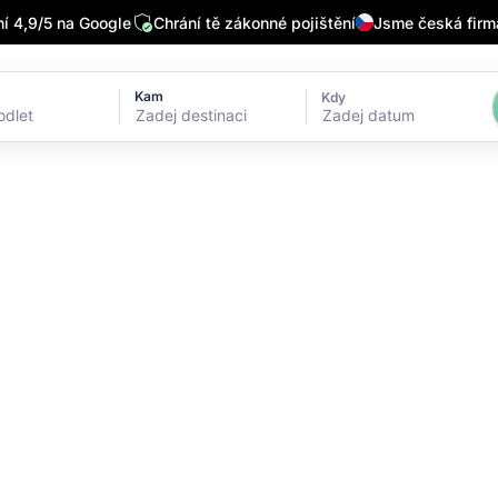
 4,9/5 na Google
Chrání tě zákonné pojištění
Jsme česká firm
Kam
Kdy
Zadej datum