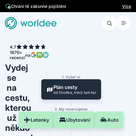
Jsme česká firma
Více
Chrání tě zákonné pojištění
4.7
1870+
na
recenzí
Vydej
se
1. Vyber si
na
Plán cesty
od člověka, který tam byl
cestu,
kterou
2. My rezervujeme
už
Letenky
Ubytování
Auto
někdo