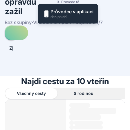
opravdu
3. Provede tě
zažil
Průvodce v aplikaci
den po dni
Bez skupiny
·
Vlastním tempem
·
Podpora 24/7
Prohledej
cesty
-
Zjistit,
CaixaForum
jak
Madrid
to
funguje
Najdi cestu za 10 vteřin
Všechny cesty
S rodinou