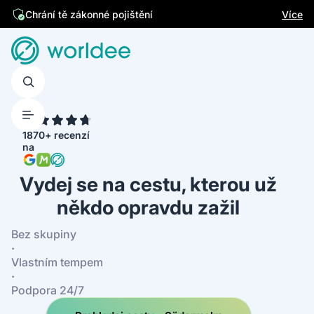
Jsme česká firma
Více
Chrání tě zákonné pojištění
4.7
1870+ recenzí
na
Vydej se na cestu, kterou už
někdo opravdu zažil
Bez skupiny
·
Vlastním tempem
·
Podpora 24/7