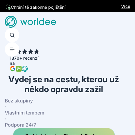
Jsme česká firma
Více
4.7
1870+ recenzí
na
Vydej se na cestu, kterou už
někdo opravdu zažil
Bez skupiny
·
Vlastním tempem
·
Podpora 24/7