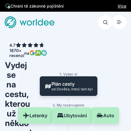
Více
Chrání tě zákonné pojištění
4.7
1870+
na
recenzí
Vydej
se
1. Vyber si
na
Plán cesty
od člověka, který tam byl
cestu,
kterou
2. My rezervujeme
už
Letenky
Ubytování
Auto
někdo