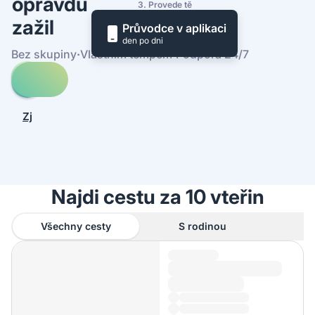
opravdu
3. Provede tě
zažil
Průvodce v aplikaci
den po dni
Bez skupiny
·
Vlastním tempem
·
Podpora 24/7
Prohledej
cesty
-
Zjistit,
Baleárské
jak
ostrovy
to
funguje
Najdi cestu za 10 vteřin
Všechny cesty
S rodinou