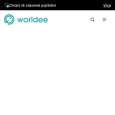
Chrání tě zákonné pojištění
Více