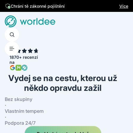
Jsme česká firma
Více
Chrání tě zákonné pojištění
4.7
1870+ recenzí
na
Vydej se na cestu, kterou už
někdo opravdu zažil
Bez skupiny
·
Vlastním tempem
·
Podpora 24/7