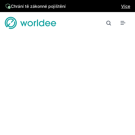
Chrání tě zákonné pojištění
Více