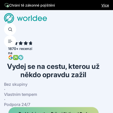
Jsme česká firma
Více
Chrání tě zákonné pojištění
4.7
1870+ recenzí
na
Vydej se na cestu, kterou už
někdo opravdu zažil
Bez skupiny
·
Vlastním tempem
·
Podpora 24/7