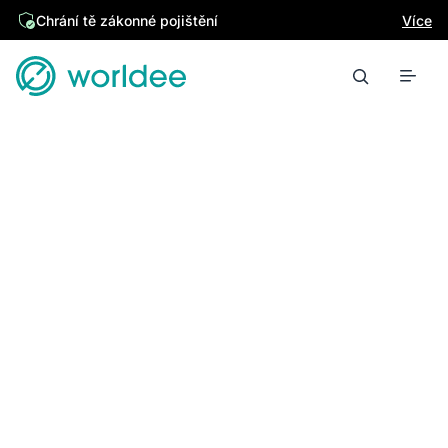
Chrání tě zákonné pojištění
Více