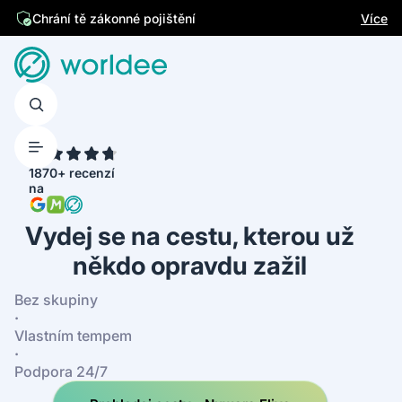
Jsme česká firma
Více
Chrání tě zákonné pojištění
4.7
1870+ recenzí
na
Vydej se na cestu, kterou už
někdo opravdu zažil
Bez skupiny
·
Vlastním tempem
·
Podpora 24/7