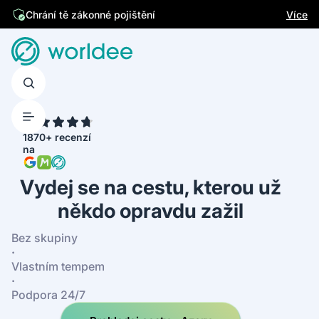
Jsme česká firma
Více
4.7
1870+ recenzí
na
Vydej se na cestu, kterou už
někdo opravdu zažil
Bez skupiny
·
Vlastním tempem
·
Podpora 24/7