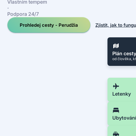
Vlastním tempem
·
Podpora 24/7
Prohledej cesty - Perudžia
Zjistit, jak to fung
Plán cest
od člověka, k
Letenky
Ubytován