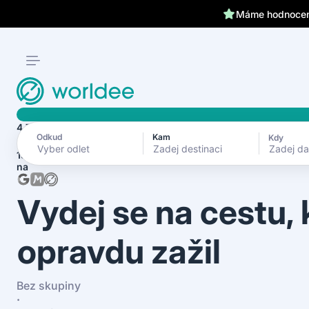
Máme hodnocení
4.7
Odkud
Kam
Kdy
Zadej d
1870+ recenzí
na
Vydej se na cestu,
opravdu zažil
Bez skupiny
·