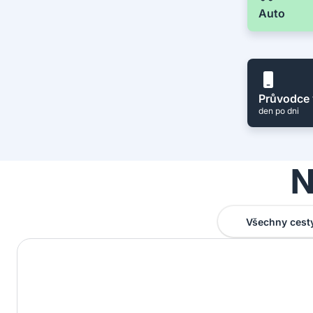
Auto
Průvodce 
den po dni
N
Všechny cest