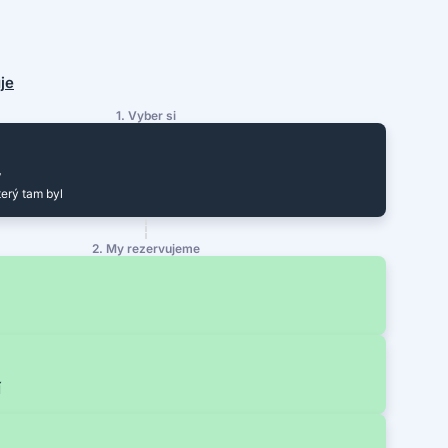
uje
1. Vyber si
y
terý tam byl
2. My rezervujeme
í