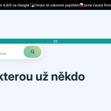
 4,9/5 na Google
Chrání tě zákonné pojištění
Jsme česká firm
CZ
atum
 kterou už někdo