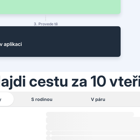
3. Provede tě
v aplikaci
ajdi cestu za 10 vteř
y
S rodinou
V páru