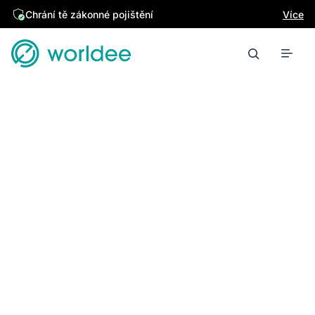
Chrání tě zákonné pojištění
Více