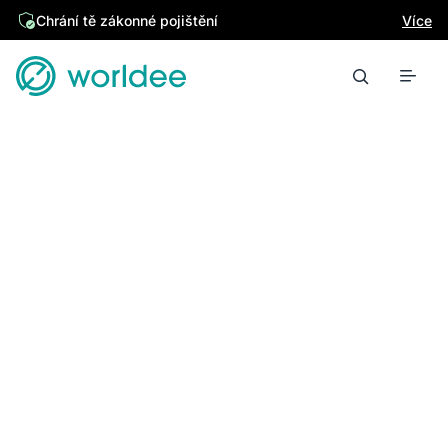
Chrání tě zákonné pojištění
Více