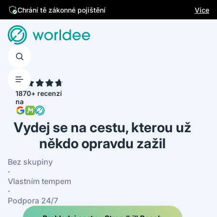
Jsme česká firma
Více
Chrání tě zákonné pojištění
4.7
1870+ recenzí
na
Vydej se na cestu, kterou už
někdo opravdu zažil
Bez skupiny
·
Vlastním tempem
·
Podpora 24/7