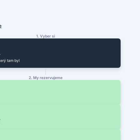
e
1. Vyber si
y
terý tam byl
2. My rezervujeme
í