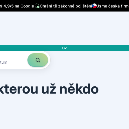
/7
Píšou o nás přední česká média
Sleduje nás 32 tisíc lidí n
 4,9/5 na Google
Chrání tě zákonné pojištění
Jsme česká firm
CZ
atum
 kterou už někdo