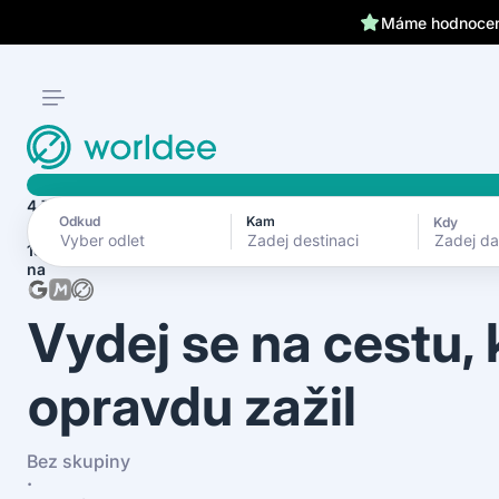
Klientům kryjeme záda 24
Máme hodnocení
4.7
Odkud
Kam
Kdy
Zadej d
1870+ recenzí
na
Vydej se na cestu,
opravdu zažil
Bez skupiny
·