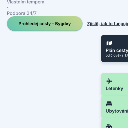
Vlastním tempem
·
Podpora 24/7
Prohledej cesty - Bygdøy
Zjistit, jak to funguj
Plán cest
od člověka, k
Letenky
Ubytován