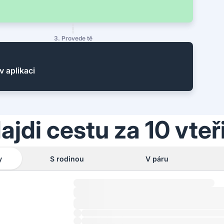
3. Provede tě
v aplikaci
ajdi cestu za 10 vteř
y
S rodinou
V páru