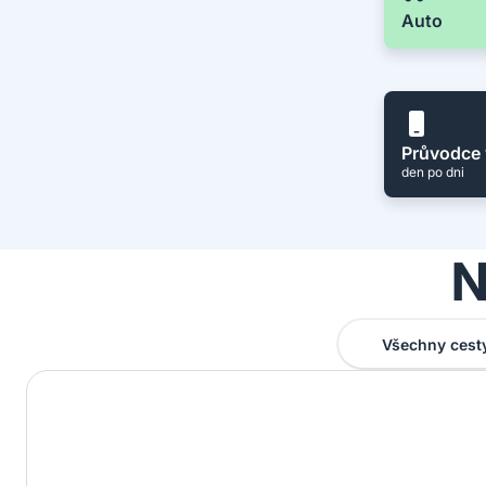
Auto
Průvodce 
den po dni
N
Všechny cest