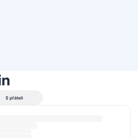
in
S přáteli