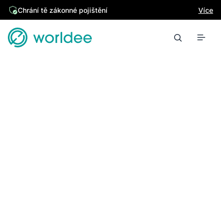
Chrání tě zákonné pojištění
Více