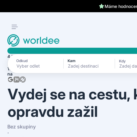
Klientům kryjeme záda 24
4.7
Odkud
Kam
Kdy
Zadej d
1870+ recenzí
na
Vydej se na cestu,
opravdu zažil
Bez skupiny
·