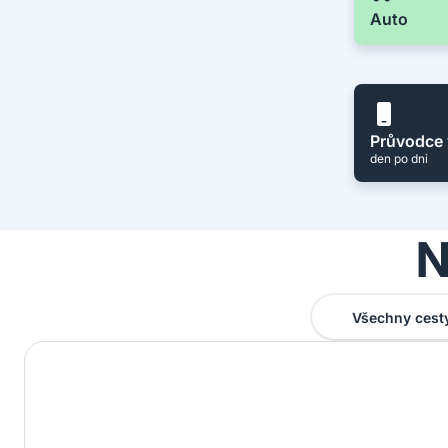
Auto
Průvodce 
den po dni
N
Všechny cest