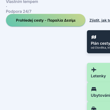
Vlastním tempem
·
Podpora 24/7
Prohledej cesty - Παραλία Δεσίμι
Zjistit, jak 
Plán cest
od člověka, k
Letenky
Ubytován