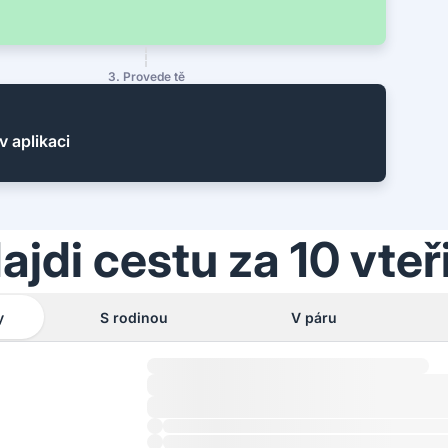
3. Provede tě
v aplikaci
ajdi cestu za 10 vteř
y
S rodinou
V páru