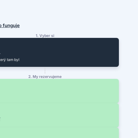
to funguje
1. Vyber si
y
terý tam byl
2. My rezervujeme
í