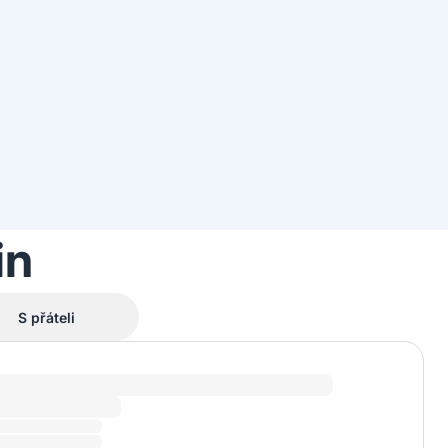
in
S přáteli