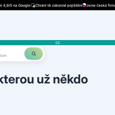
/7
Píšou o nás přední česká média
Sleduje nás 32 tisíc lidí n
CZ
atum
 kterou už někdo