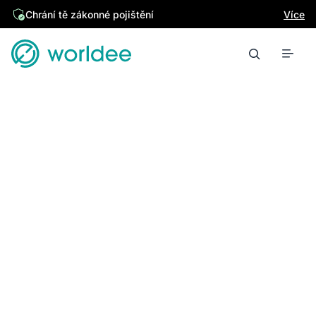
Chrání tě zákonné pojištění
Více