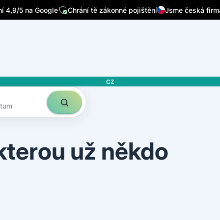
/7
Píšou o nás přední česká média
Sleduje nás 32 tisíc lidí n
 4,9/5 na Google
Chrání tě zákonné pojištění
Jsme česká firm
CZ
atum
 kterou už někdo