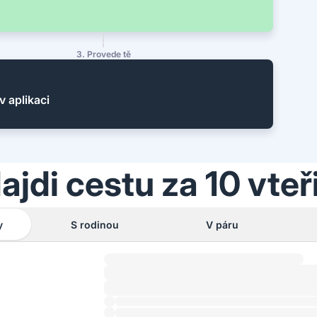
3. Provede tě
v aplikaci
ajdi cestu za 10 vteř
y
S rodinou
V páru