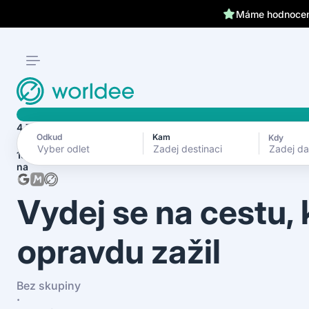
Klientům kryjeme záda 24
Máme hodnocení
4.7
Odkud
Kam
Kdy
Zadej d
1870+ recenzí
na
Vydej se na cestu,
opravdu zažil
Bez skupiny
·