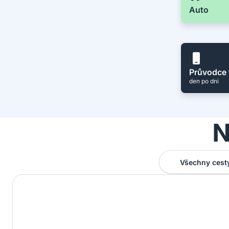
Auto
Průvodce 
den po dni
N
Všechny cest