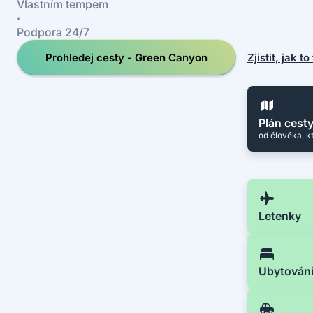
Vlastním tempem
·
Podpora 24/7
Prohledej cesty - Green Canyon
Zjistit, jak t
Plán cest
od člověka, k
Letenky
Ubytován