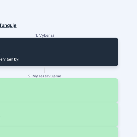
o funguje
1. Vyber si
y
terý tam byl
2. My rezervujeme
í