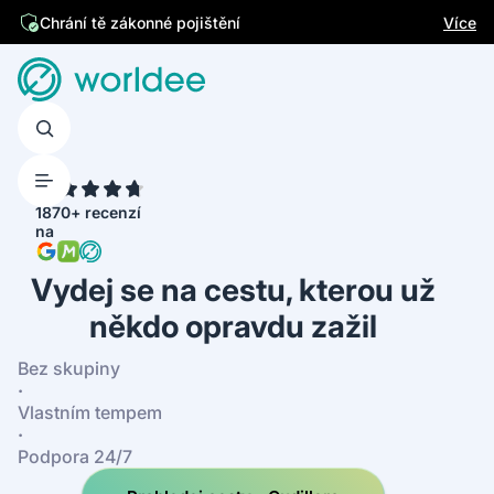
Jsme česká firma
Více
Chrání tě zákonné pojištění
4.7
1870+ recenzí
na
Vydej se na cestu, kterou už
někdo opravdu zažil
Bez skupiny
·
Vlastním tempem
·
Podpora 24/7