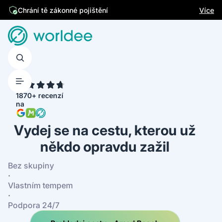
Jsme česká firma
Více
4.7
1870+ recenzí
na
Vydej se na cestu, kterou už
někdo opravdu zažil
Bez skupiny
·
Vlastním tempem
·
Podpora 24/7