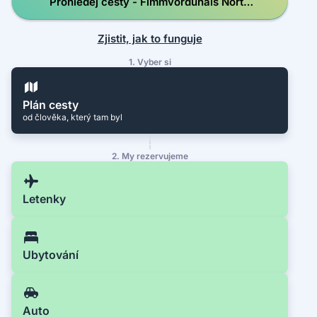
Prohledej cesty - Fimmvorduhals North
Trailhead
Zjistit, jak to funguje
1. Vyber si
Plán cesty
od člověka, který tam byl
2. My rezervujeme
Letenky
Ubytování
Auto