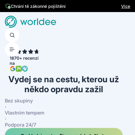
Jsme česká firma
Více
Chrání tě zákonné pojištění
4.7
1870+ recenzí
na
Vydej se na cestu, kterou už
někdo opravdu zažil
Bez skupiny
·
Vlastním tempem
·
Podpora 24/7