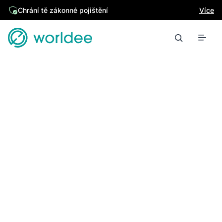
Chrání tě zákonné pojištění
Více