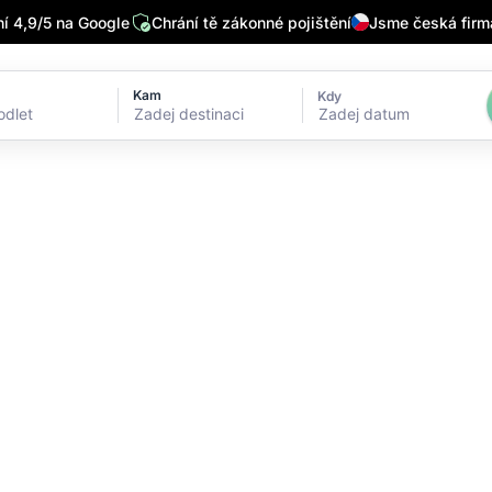
 4,9/5 na Google
Chrání tě zákonné pojištění
Jsme česká firm
Kam
Kdy
Zadej datum