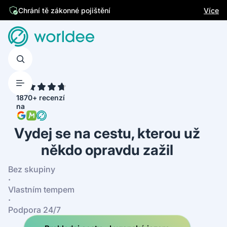
Jsme česká firma
Více
4.7
1870+ recenzí
na
Vydej se na cestu, kterou už
někdo opravdu zažil
Bez skupiny
·
Vlastním tempem
·
Podpora 24/7