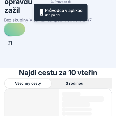
opravdu
3. Provede tě
zažil
Průvodce v aplikaci
den po dni
Bez skupiny
·
Vlastním tempem
·
Podpora 24/7
Prohledej
cesty
-
Zjistit,
Mâcon
jak
to
funguje
Najdi cestu za 10 vteřin
Všechny cesty
S rodinou