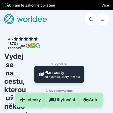
Více
Chrání tě zákonné pojištění
4.7
1870+
na
recenzí
Vydej
se
1. Vyber si
na
Plán cesty
od člověka, který tam byl
cestu,
kterou
2. My rezervujeme
už
Letenky
Ubytování
Auto
někdo