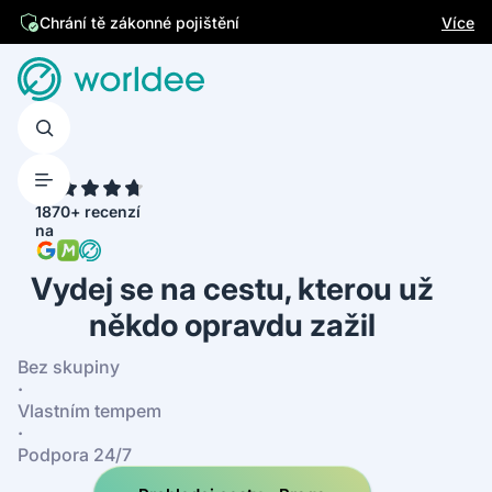
Jsme česká firma
Více
Chrání tě zákonné pojištění
4.7
1870+ recenzí
na
Vydej se na cestu, kterou už
někdo opravdu zažil
Bez skupiny
·
Vlastním tempem
·
Podpora 24/7