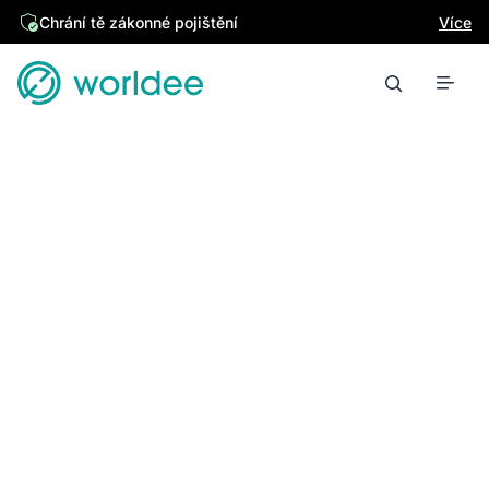
Chrání tě zákonné pojištění
Více