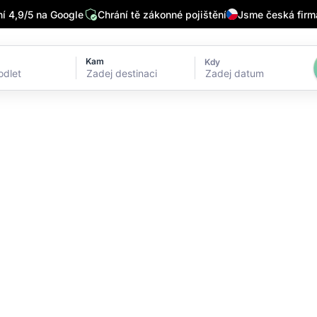
 4,9/5 na Google
Chrání tě zákonné pojištění
Jsme česká firm
Kam
Kdy
Zadej datum