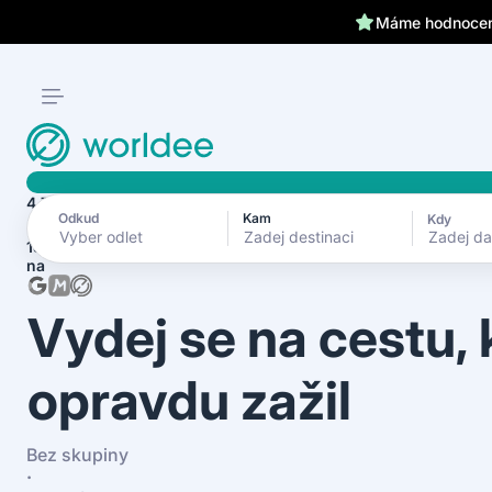
Máme hodnocení
4.7
Odkud
Kam
Kdy
Zadej d
1870+ recenzí
na
Vydej se na cestu,
opravdu zažil
Bez skupiny
·