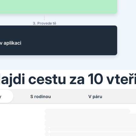
3. Provede tě
v aplikaci
ajdi cestu za 10 vteř
y
S rodinou
V páru