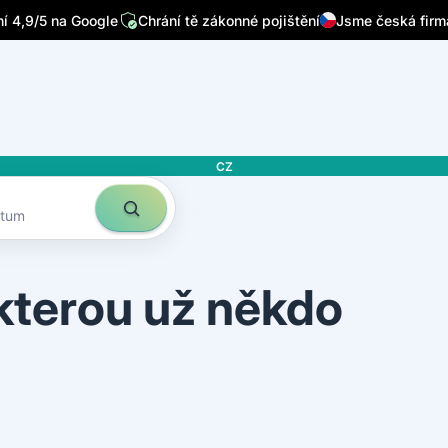
 4,9/5 na Google
Chrání tě zákonné pojištění
Jsme česká firm
CZ
atum
 kterou už někdo