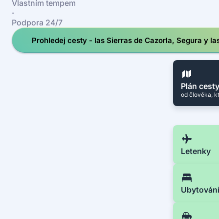
Vlastním tempem
·
Podpora 24/7
Prohledej cesty - las Sierras de Cazorla, Segura y la
Plán cest
od člověka, k
Letenky
Ubytován