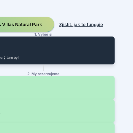
s Villas Natural Park
Zjistit, jak to funguje
1. Vyber si
y
terý tam byl
2. My rezervujeme
í