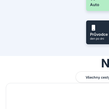
Auto
Průvodce 
den po dni
N
Všechny cest