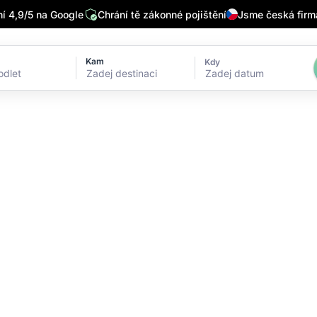
 4,9/5 na Google
Chrání tě zákonné pojištění
Jsme česká firm
Kam
Kdy
Zadej datum