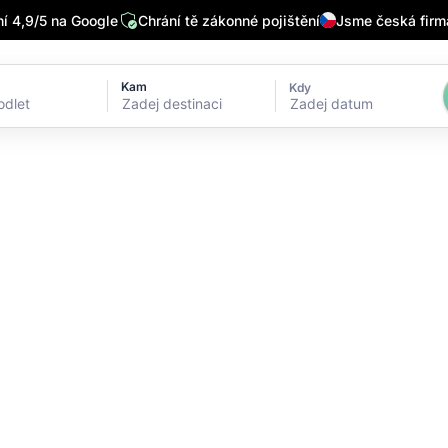
 4,9/5 na Google
Chrání tě zákonné pojištění
Jsme česká firm
Kam
Kdy
Zadej datum