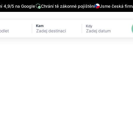
 4,9/5 na Google
Chrání tě zákonné pojištění
Jsme česká firm
Kam
Kdy
Zadej datum