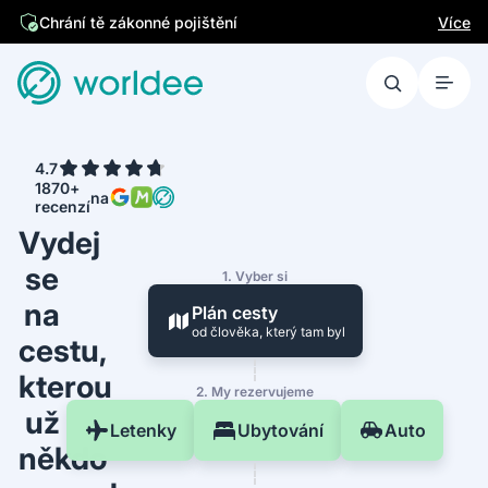
Jsme česká firma
Více
Chrání tě zákonné pojištění
4.7
1870+
na
recenzí
Vydej
se
1. Vyber si
na
Plán cesty
od člověka, který tam byl
cestu,
kterou
2. My rezervujeme
už
Letenky
Ubytování
Auto
někdo