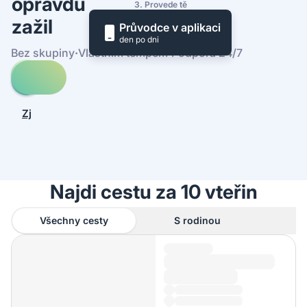
opravdu
3. Provede tě
zažil
Průvodce v aplikaci
den po dni
Bez skupiny
·
Vlastním tempem
·
Podpora 24/7
Prohledej
cesty
-
Zjistit,
Národní
jak
park
to
Sequoia
funguje
Najdi cestu za 10 vteřin
Všechny cesty
S rodinou