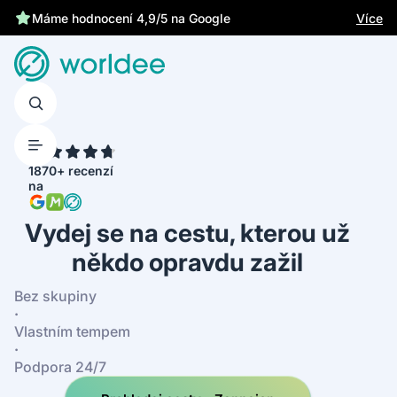
Chrání tě zákonné pojištění
Více
Máme hodnocení 4,9/5 na Google
4.7
1870+ recenzí
na
Vydej se na cestu, kterou už
někdo opravdu zažil
Bez skupiny
·
Vlastním tempem
·
Podpora 24/7