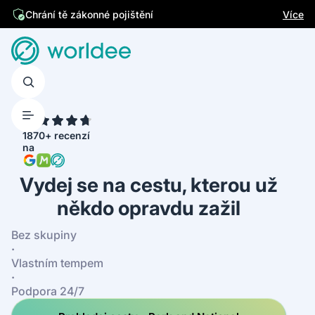
Jsme česká firma
Více
Chrání tě zákonné pojištění
4.7
1870+ recenzí
na
Vydej se na cestu, kterou už
někdo opravdu zažil
Bez skupiny
·
Vlastním tempem
·
Podpora 24/7