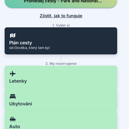
Prohledej cesty - Park and National
Palace of Pena
Zjistit, jak to funguje
1. Vyber si
Plán cesty
od člověka, který tam byl
2. My rezervujeme
Letenky
Ubytování
Auto