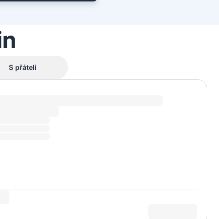
in
S přáteli