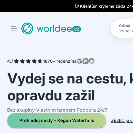
Klientům kryjeme záda 24
Odkud
CZ
4.7
1870+ recenzí
na
Vydej se na cestu,
opravdu zažil
Bez skupiny
·
Vlastním tempem
·
Podpora 24/7
Prohledej cesty - Kegon Waterfalls
Zjistit, ja