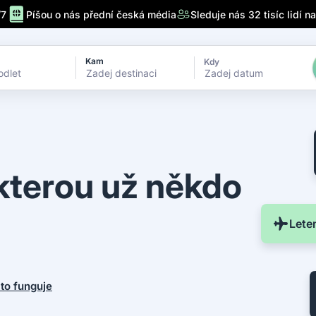
/7
Píšou o nás přední česká média
Sleduje nás 32 tisíc lidí n
Kam
Kdy
Zadej datum
 kterou už někdo
Lete
k to funguje