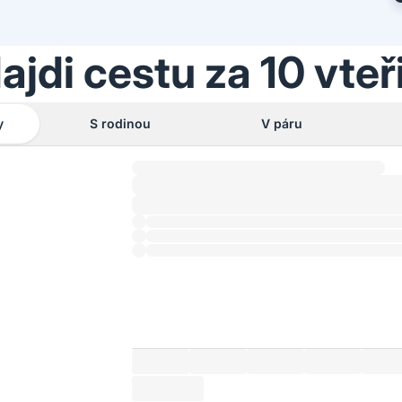
ajdi cestu za 10 vteř
y
S rodinou
V páru