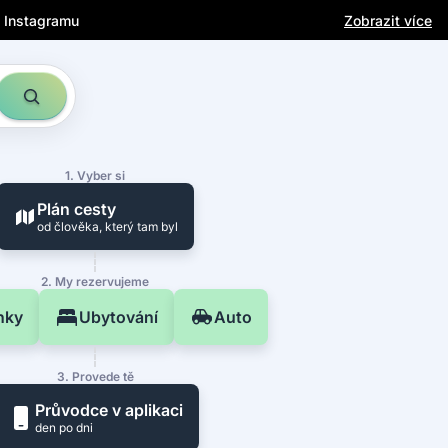
a Instagramu
Zobrazit více
1. Vyber si
Plán cesty
od člověka, který tam byl
2. My rezervujeme
nky
Ubytování
Auto
3. Provede tě
Průvodce v aplikaci
den po dni