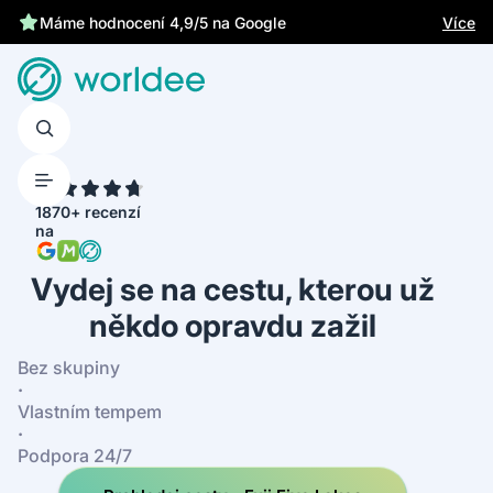
Chrání tě zákonné pojištění
Více
Máme hodnocení 4,9/5 na Google
4.7
1870+ recenzí
na
Vydej se na cestu, kterou už
někdo opravdu zažil
Bez skupiny
·
Vlastním tempem
·
Podpora 24/7