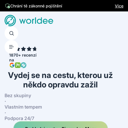
Jsme česká firma
Více
Chrání tě zákonné pojištění
4.7
1870+ recenzí
na
Vydej se na cestu, kterou už
někdo opravdu zažil
Bez skupiny
·
Vlastním tempem
·
Podpora 24/7