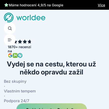
Chrání tě zákonné pojištění
Více
Máme hodnocení 4,9/5 na Google
4.7
1870+ recenzí
na
Vydej se na cestu, kterou už
někdo opravdu zažil
Bez skupiny
·
Vlastním tempem
·
Podpora 24/7