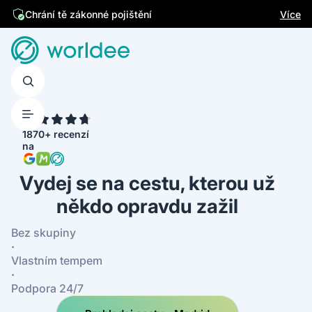
Jsme česká firma
Více
Chrání tě zákonné pojištění
4.7
1870+ recenzí
na
Vydej se na cestu, kterou už
někdo opravdu zažil
Bez skupiny
·
Vlastním tempem
·
Podpora 24/7