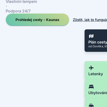
Vlastním tempem
·
Podpora 24/7
Prohledej cesty - Kaunas
Zjistit, jak to funguj
Plán cest
od člověka, k
Letenky
Ubytován