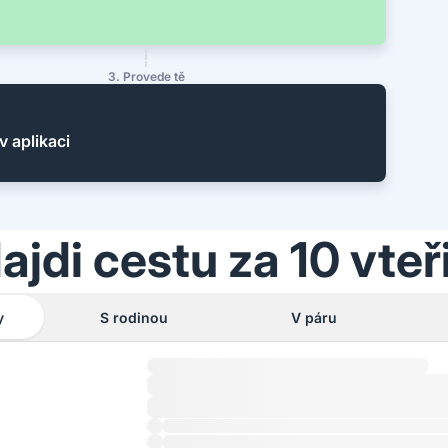
3. Provede tě
v aplikaci
ajdi cestu za 10 vteř
y
S rodinou
V páru