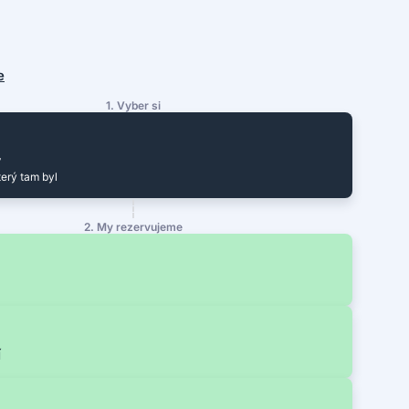
e
1. Vyber si
y
terý tam byl
2. My rezervujeme
í