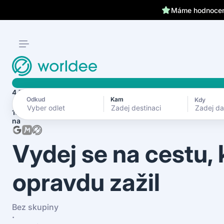
Klientům kryjeme záda 24
Máme hodnocení
4.7
Odkud
Kam
Kdy
Zadej d
1870+ recenzí
na
Vydej se na cestu,
opravdu zažil
Bez skupiny
·