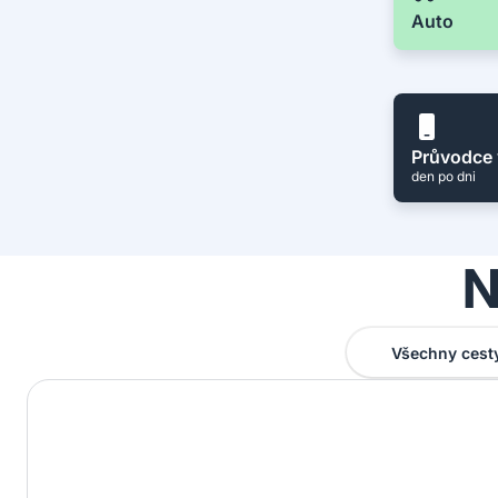
Auto
Průvodce 
den po dni
N
Všechny cest