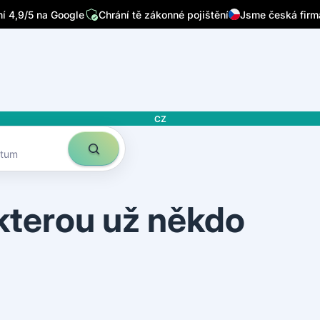
/7
Píšou o nás přední česká média
Sleduje nás 32 tisíc lidí n
 4,9/5 na Google
Chrání tě zákonné pojištění
Jsme česká firm
CZ
atum
 kterou už někdo