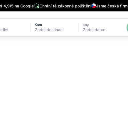
 4,9/5 na Google
Chrání tě zákonné pojištění
Jsme česká firm
Kam
Kdy
Zadej datum