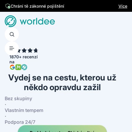
Jsme česká firma
Více
Chrání tě zákonné pojištění
4.7
1870+ recenzí
na
Vydej se na cestu, kterou už
někdo opravdu zažil
Bez skupiny
·
Vlastním tempem
·
Podpora 24/7